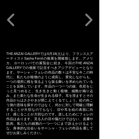
THE ANZAI GALLERYでは6月18(土)より、フランス人ア
ーティストSasha Ferréの個展を開催致します。アメリ
カ、ヨーロッパでの展覧会に続き、今回のTHE ANZAI
GALLERYでの個展で記念すべきアジアデビューとなり
ます。サーシャ・フェレの作品の数々は不安な今この時
代に、私たちが植物のように成長し、変化しながらも、
一つの場所に根を張るような振る舞いを求められている
ことを反映しています。作品の一つ一つの線、色彩をじ
っと見つめると、生き生きと動く植物、細胞が織り込
み、また新たな生命が生まれる様子。耳を澄ますとその
作品からはささやきが聞こえてくるでしょう。絵の向こ
う側の意味を探すのではなく、何かに対して明確に理解
することが大切なのでもなく、目や耳を絵の表面に向
け、感じることが大切なのです。楽しむためにフェレの
作品はあります。見る人の目や脳だけではない、皮膚や
筋肉、私たちの細胞の一つ一つにまで訴えかけるよう
な、身体的な出会いをサーシャ・フェレの作品を通して
ぜひお楽しみください。