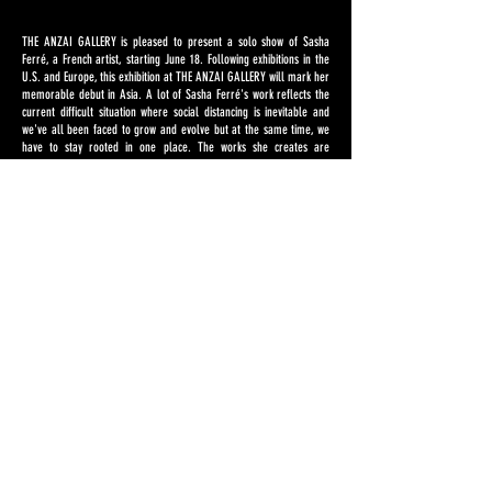
THE ANZAI GALLERY is pleased to present a solo show of
Sasha
Ferré, a French artist, starting June 18. Following exhibitions in the
U.S. and Europe, this exhibition at THE ANZAI GALLERY will mark her
memorable debut in Asia. A lot of Sasha Ferré's work reflects the
current difficult situation where social distancing is inevitable and
we've all been faced to grow and evolve but at the same time, we
have to stay rooted in one place. The works she creates are
impressive for their dynamism, as if the paintings themselves are
alive. When you gaze at the lines and colors of each of her works,
you can see plants in motion, cells interweaving, and new life being
born. If you listen carefully, you can hear the whispers of her
works. Not to seek hidden meanings in paintings. Not to thoroughly
understand something. The important thing is to bring your eyes
and ears to the paintings and feel them. Ferre's works are there
for your enjoyment. We invite you to enjoy a physic
al interaction
with Sasha Ferré work that appeals not only to the viewer's eyes
and brain, but also to the skin, muscles, and each and every cell of
our being.
Sasha Ferré
Connective Tissue
会 期 : 2022年6月18日～7月9日