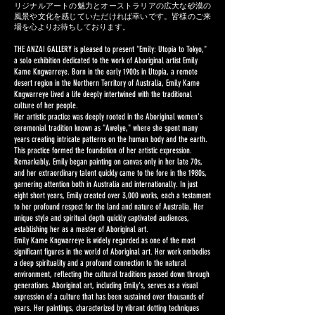
リジナルアートの魅力とオーストラリアの広大な砂漠の
風景や文化を感じていただければ幸いです。皆様のご来
場を心よりお待ちしております。
THE ANZAI GALLERY is pleased to present "Emily: Utopia to Tokyo,"
a solo exhibition dedicated to the work of Aboriginal artist Emily
Kame Kngwarreye. Born in the early 1900s in Utopia, a remote
desert region in the Northern Territory of Australia, Emily Kame
Kngwarreye lived a life deeply intertwined with the traditional
culture of her people.
Her artistic practice was deeply rooted in the Aboriginal women's
ceremonial tradition known as "Awelye," where she spent many
years creating intricate patterns on the human body and the earth.
This practice formed the foundation of her artistic expression.
Remarkably, Emily began painting on canvas only in her late 70s,
and her extraordinary talent quickly came to the fore in the 1980s,
garnering attention both in Australia and internationally. In just
eight short years, Emily created over 3,000 works, each a testament
to her profound respect for the land and nature of Australia. Her
unique style and spiritual depth quickly captivated audiences,
establishing her as a master of Aboriginal art.
Emily Kame Kngwarreye is widely regarded as one of the most
significant figures in the world of Aboriginal art. Her work embodies
a deep spirituality and a profound connection to the natural
environment, reflecting the cultural traditions passed down through
generations. Aboriginal art, including Emily's, serves as a visual
expression of a culture that has been sustained over thousands of
years. Her paintings, characterized by vibrant dotting techniques