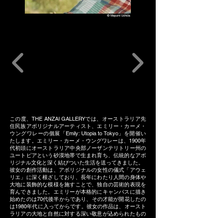
​©︎ Mayumi Uchida
この度、THE ANZAI GALLERYでは、オーストラリア先
住民族アボリジナルアーティスト、エミリー・カーメ・
ウングワレーの個展「Emily: Utopia to Tokyo」を開催い
たします。エミリー・カーメ・ウングワレーは、1900年
代初頭にオーストラリア中央部ノーザンテリトリー州の
ユートピアという砂漠地帯で生まれ育ち、伝統的なアボ
リジナル文化と深く結びついた生活を送ってきました。
彼女の創作活動は、アボリジナルの女性の儀式「アウェ
リエ」に深く根ざしており、長年にわたり人間の身体や
大地に装飾的な模様を施すことで、独自の芸術的表現を
育んできました。エミリーが本格的にキャンバスに描き
始めたのは70代後半からであり、その才能が開花したの
は1980年代に入ってからです。彼女の作品は、オースト
ラリアの大地と自然に対する深い敬意が込められたもの