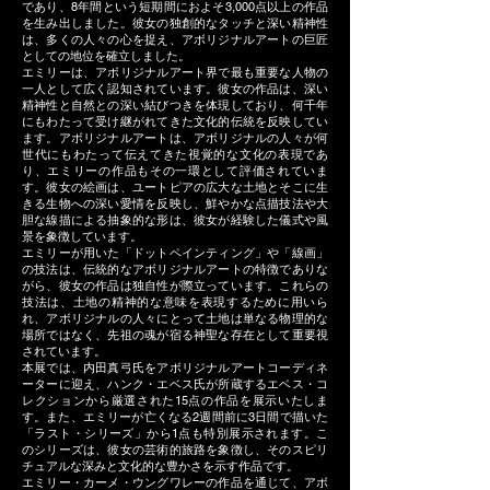
であり、8年間という短期間におよそ3,000点以上の作品
を生み出しました。彼女の独創的なタッチと深い精神性
は、多くの人々の心を捉え、アボリジナルアートの巨匠
としての地位を確立しました。
エミリーは、アボリジナルアート界で最も重要な人物の
一人として広く認知されています。彼女の作品は、深い
精神性と自然との深い結びつきを体現しており、何千年
にもわたって受け継がれてきた文化的伝統を反映してい
ます。アボリジナルアートは、アボリジナルの人々が何
世代にもわたって伝えてきた視覚的な文化の表現であ
り、エミリーの作品もその一環として評価されていま
す。彼女の絵画は、ユートピアの広大な土地とそこに生
きる生物への深い愛情を反映し、鮮やかな点描技法や大
胆な線描による抽象的な形は、彼女が経験した儀式や風
景を象徴しています。
エミリーが用いた「ドットペインティング」や「線画」
の技法は、伝統的なアボリジナルアートの特徴でありな
がら、彼女の作品は独自性が際立っています。これらの
技法は、土地の精神的な意味を表現するために用いら
れ、アボリジナルの人々にとって土地は単なる物理的な
場所ではなく、先祖の魂が宿る神聖な存在として重要視
されています。
本展では、内田真弓氏をアボリジナルアートコーディネ
ーターに迎え、ハンク・エベス氏が所蔵するエベス・コ
レクションから厳選された15点の作品を展示いたしま
す。また、エミリーが亡くなる2週間前に3日間で描いた
「ラスト・シリーズ」から1点も特別展示されます。こ
のシリーズは、彼女の芸術的旅路を象徴し、そのスピリ
チュアルな深みと文化的な豊かさを示す作品です。
エミリー・カーメ・ウングワレーの作品を通じて、アボ