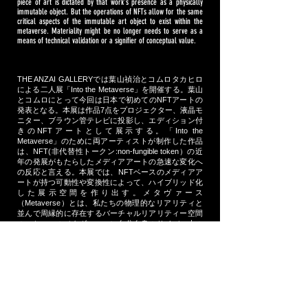
piece of art is dictated by that work's presence as a physically
immutable object. But the operations of NFTs allow for the same
critical aspects of the immutable art object to exist within the
metaverse. Materiality might be no longer needs to serve as a
means of technical validation or a signifier of conceptual value.
THE ANZAI GALLERYでは葉山禎治とコムロタカヒロ
による二人展「Into the Metaverse」を開催する。葉山
とコムロにとって今回は日本で初めてのNFTアートの
発表となる。本展は作品7点をプロジェクター、液晶モ
ニター、ブラウン管テレビに投影し、エディション付
きのNFTアートとして展示する。「Into the
Metaverse」のために両アーティストが制作した作品
は、NFT(非代替性トークン​:non-fungible token）の近
年の発展がもたらしたメディアアートの急速な変化へ
の反応と言える。本展では、NFTベースのメディアア
ートが持つ可動性や変換性によって、ハイブリッド化
した展示空間を作り出す。
メタヴァース
（Metaverse）とは、私たちの物理的なリアリティと
並んで周縁的に存在するバーチャルリアリティー空間
のこと。このメタヴァースに自分自身のサイバー上の
延長として私たちは存在しており、アートはそのバー
チャルリアリティーの経験に不可欠な要素となった。
Instagram、Artsy、PDFカタログ、オンラインのビュ
ーイング・ルームなどは、従来の展覧会で美術品を鑑
賞するという経験から、不十分に切り取られた画像や
映像の非物質的な平坦さへとシフトさせている。鑑賞
者はメタヴァースへのこのような変化に適応してきた
ものの、アーティストやギャラリーはこの動きにまだ