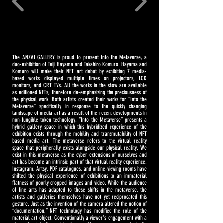
The ANZAI GALLERY is proud to present Into the Metaverse, a
duo-exhibition of Teiji Hayama and Takahiro Komuro. Hayama and
Komuro will make their NFT art debut by exhibiting 7 media-
based works displayed multiple times on projectors, LCD
monitors, and CRT TVs. All the works in the show are available
as editioned NFTs, therefore de-emphasizing the preciousness of
the physical work. Both artists created their works for “Into the
Metaverse” specifically in response to the quickly changing
landscape of media art as a result of the recent developments in
non-fungible token technology. “Into the Metaverse” presents a
hybrid gallery space in which this hybridized experience of the
exhibition exists through the mobility and transmutability of NFT
based media art.
The metaverse refers to the virtual reality
space that peripherally exists alongside our physical reality. We
exist in this metaverse as the cyber extensions of ourselves and
art has become an intrinsic part of that virtual reality experience.
Instagram, Artsy, PDF catalogues, and online-viewing rooms have
shifted the physical experience of exhibitions to an immaterial
flatness of poorly cropped images and video. While the audience
of fine arts has adapted to these shifts in the metaverse, the
artists and galleries themselves have not yet reciprocated this
gesture. Just as the invention of the camera altered the notion of
“documentation,” NFT technology has modified the role of the
material art object. Conventionally a viewer's engagement with a