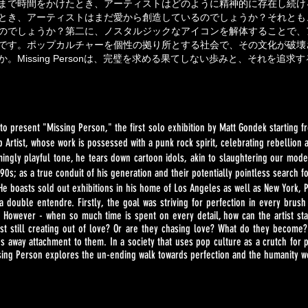
まで時間をかけたとき、アーティストはどのように精神的に存在し続け
とき、アーティストはまだ愛から創造しているのでしょうか？それとも
のでしょうか？第二に、ノスタルジックなアイコンを解体することで、
です。ポップカルチャーを個性の拠り所とする社会で、その文化が破壊
。Missing Personは、完璧を求める果てしない歩みと、それを追
to present "Missing Person," the first solo exhibition by Matt Gondek starting 
 Artist, whose work is possessed with a punk rock spirit, celebrating rebellion a
mingly playful tone, he tears down cartoon idols, akin to slaughtering our mod
e 90s; as a true conduit of his generation and their potentially pointless search
. He boasts sold out exhibitions in his home of Los Angeles as well as New York,
a double entendre. Firstly, the goal was striving for perfection in every brush 
However - when so much time is spent on every detail, how can the artist st
tist still creating out of love? Or are they chasing love? What do they become
rips away attachment to them. In a society that uses pop culture as a crutch for
ssing Person explores the un-ending walk towards perfection and the humanity w