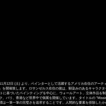
ERYでは11月12日 (土) より、ペインターとして活躍するアメリカ在住のア
rson」を開催致します。ロサンゼルス在住の彼は、馴染みのあるキャラクターの脱構
うコンセプトに基づいたペインティングを中心に、ウォールアート、立体作品
パリ、香港など世界中で個展を開催しています。タイトルの "Missing 
標は一筆一筆の完璧さを追求することです。人間的な要素を排除したか