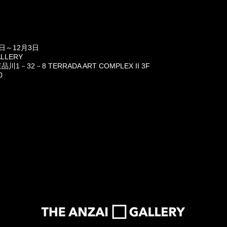
2日～12月3日
LLERY
32－8 TERRADA ART COMPLEX II 3F
0