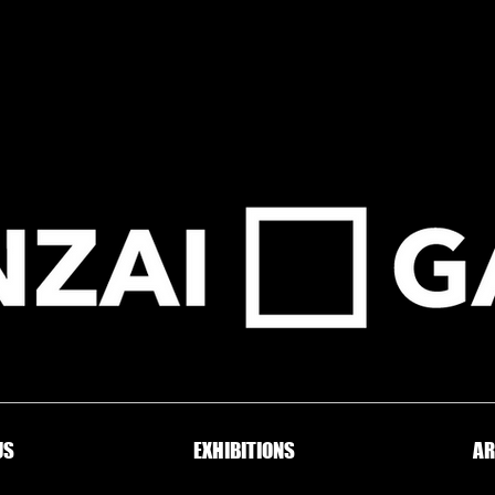
US
EXHIBITIONS
AR