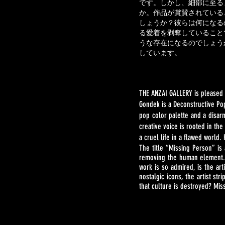
です。しかし、細部に至る
か。作品が賞賛されている
しょうか？彼らは何になる
る愛着を剥奪していること
うな存在になるのでしょうか
しています。
THE ANZAI GALLERY is pleased 
Gondek is a Deconstructive Pop
pop color palette and a disar
creative voice is rooted in th
a cruel life in a flawed world
The title “Missing Person” is 
removing the human element. 
work is so admired, is the ar
nostalgic icons, the artist st
that culture is destroyed? Mi